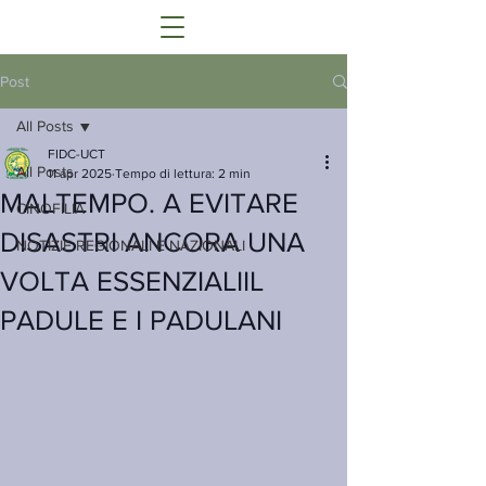
Post
All Posts
FIDC-UCT
All Posts
11 apr 2025
Tempo di lettura: 2 min
MALTEMPO. A EVITARE
CINOFILIA
DISASTRI ANCORA UNA
NOTIZIE REGIONALI E NAZIONALI
VOLTA ESSENZIALIIL
PADULE E I PADULANI