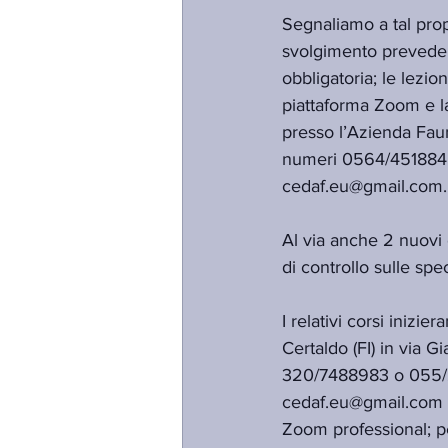
Segnaliamo a tal prop
svolgimento prevede 
obbligatoria; le lezi
piattaforma Zoom e la 
presso l’Azienda Fauni
numeri 0564/451884 o
cedaf.eu@gmail.com.
Al via anche 2 nuovi c
di controllo sulle spe
I relativi corsi iniz
Certaldo (FI) in via G
320/7488983 o 055/21
cedaf.eu@gmail.com e
Zoom professional; p