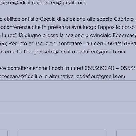
toscana@fidc.it o cedaf.eu@gmail.com.
e abilitazioni alla Caccia di selezione alle specie Capriolo
deoconferenza che in presenza avrà luogo l’apposito corso
o lunedì 13 giugno presso la sezione provinciale Federcac
GR); Per info ed iscrizioni contattare i numeri 0564/451884
e email a fidc.grosseto@fidc.it o cedaf.eu@gmail.com.
otrete contattare anche i nostri numeri 055/219040 – 055
dc.toscana@fidc.it o in alternativa  cedaf.eu@gmail.com.