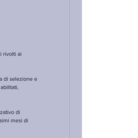
rivolti ai 
a di selezione e 
bilitati, 
zativo di 
simi mesi di 