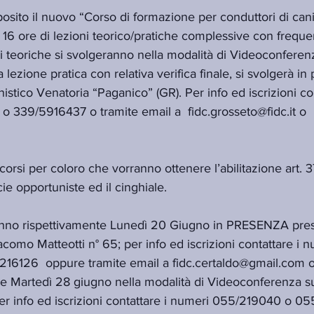
osito il nuovo “Corso di formazione per conduttori di cani 
16 ore di lezioni teorico/pratiche complessive con freque
oni teoriche si svolgeranno nella modalità di Videoconferen
lezione pratica con relativa verifica finale, si svolgerà in
stico Venatoria “Paganico” (GR). Per info ed iscrizioni con
 339/5916437 o tramite email a  fidc.grosseto@fidc.it o 
orsi per coloro che vorranno ottenere l’abilitazione art. 37 
cie opportuniste ed il cinghiale.
ieranno rispettivamente Lunedì 20 Giugno in PRESENZA pres
iacomo Matteotti n° 65; per info ed iscrizioni contattare i n
6126  oppure tramite email a fidc.certaldo@gmail.com o
 Martedì 28 giugno nella modalità di Videoconferenza su
er info ed iscrizioni contattare i numeri 055/219040 o 05