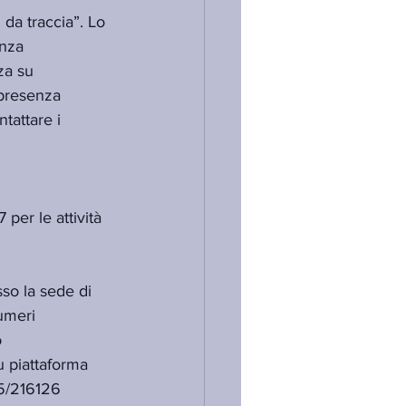
da traccia”. Lo 
nza 
za su 
 presenza 
tattare i 
per le attività 
so la sede di 
umeri 
 
 piattaforma 
5/216126  