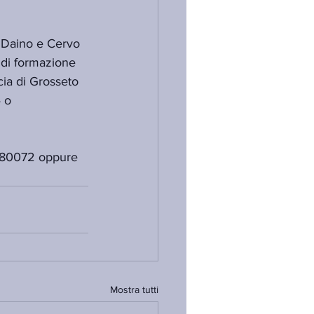
, Daino e Cervo 
 di formazione 
cia di Grosseto 
 o 
/280072 oppure 
Mostra tutti