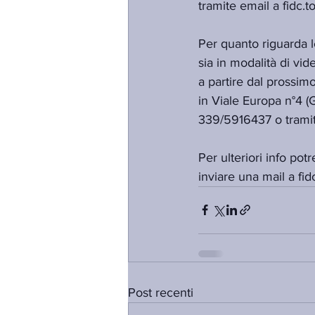
tramite email a fidc.
Per quanto riguarda l
sia in modalità di vi
a partire dal prossim
in Viale Europa n°4 (
339/5916437 o tramit
Per ulteriori info p
inviare una mail a fi
Post recenti