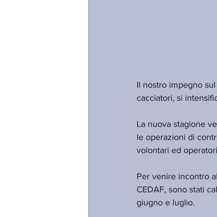
Il nostro impegno sul 
cacciatori, si intensif
La nuova stagione ven
le operazioni di contro
volontari ed operatori 
Per venire incontro al
CEDAF, sono stati cal
giugno e luglio.