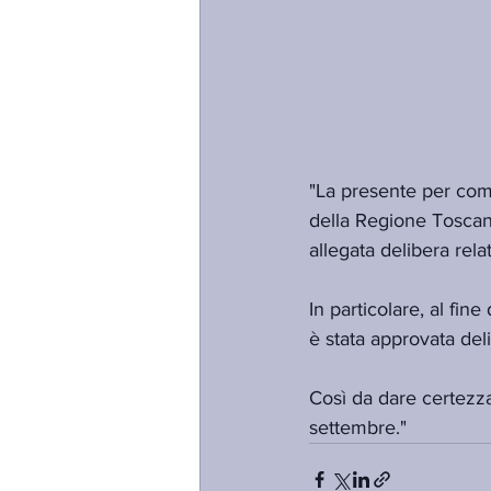
"La presente per comu
della Regione Toscana
allegata delibera relat
In particolare, al fin
è stata approvata deli
Così da dare certezza
settembre."