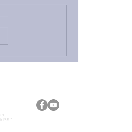
VO PFVR, BASTA CON
MENZOGNE: ECCO COSA
DI POSITIVO — GRAZIE
E NOSTRE
ERVAZIONI — E TUTTE
RITICITÀ CHE
LCUNO CONTINUA A
ARE
e)
A.P.S.”