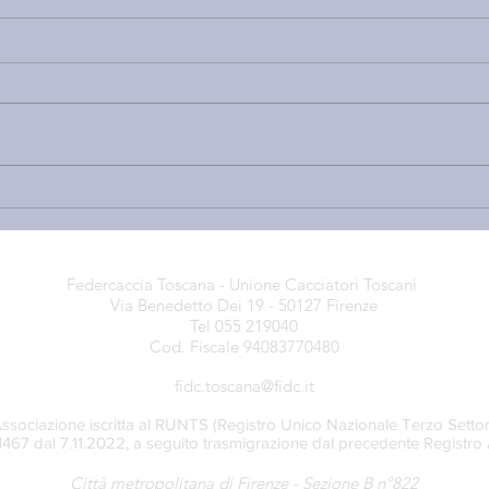
PRE-APERTURA STAGIONE
NUO
VENATORIA 2026-27 E PIANI
LE 
DI PRELIEVO DEL CERVO NEI
C’È 
COMPRENSORI A.C.A.T.E.R.:
ALL
Federcaccia Toscana - Unione Cacciatori Toscani
PUBBLICATE LE DELIBERE
OSS
Via Benedetto Dei 19 - 50127 Firenze
LE C
Tel 055 219040
QUA
Cod. Fiscale 94083770480
NEG
fidc.toscana@fidc.it
ssociazione iscritta al RUNTS (Registro Unico Nazionale Terzo Settor
71467 dal 7.11.2022, a seguito trasmigrazione dal precedente Registro 
Città metropolitana di Firenze - Sezione B n°822