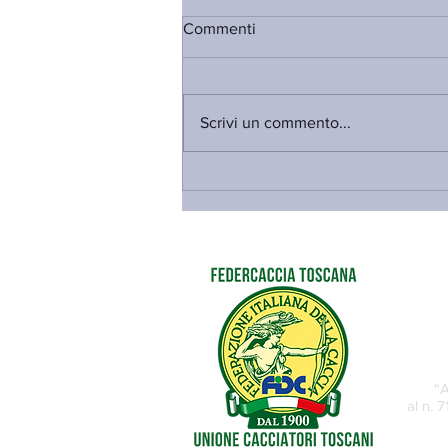
Commenti
Scrivi un commento...
PFVR, SALVADORI: “PUR DI
NON RICONOSCERE IL
NOSTRO LAVORO, C’È CHI
ATTACCA FEDERCACCIA
TOSCANA-UCT E FINISCE
PER TIRARE LA VOLATA AL
MOVIMENTO 5 STELLE”
“A
al n. 