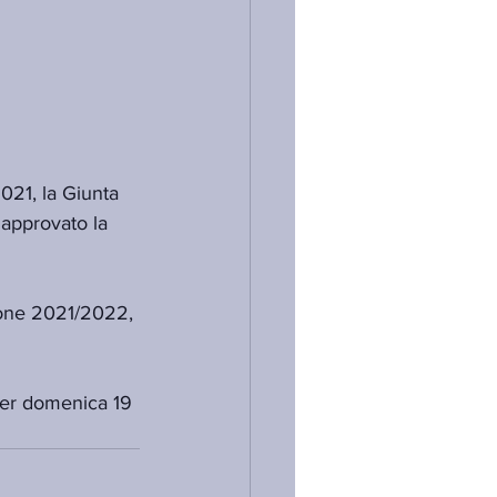
021, la Giunta 
approvato la 
gione 2021/2022, 
 per domenica 19 