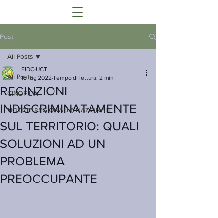
Post
All Posts
FIDC-UCT
All Posts
18 lug 2022
Tempo di lettura: 2 min
RECINZIONI
CINOFILIA
INDISCRIMINATAMENTE
NOTIZIE REGIONALI E NAZIONALI
SUL TERRITORIO: QUALI
SOLUZIONI AD UN
PROBLEMA
PREOCCUPANTE