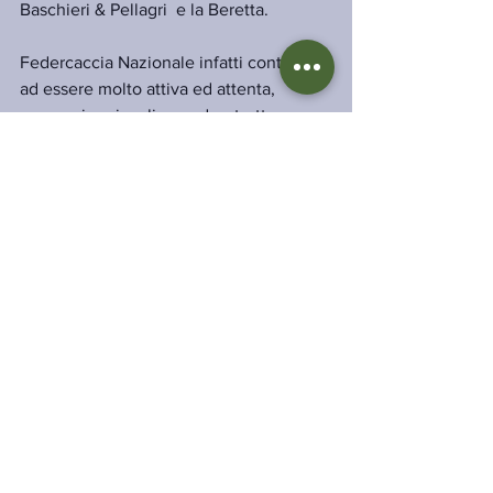
Baschieri & Pellagri  e la Beretta.
Federcaccia Nazionale infatti continua 
ad essere molto attiva ed attenta, 
sempre in prima linea ed a stretto 
contatto con i rappresentanti 
istituzionali Nazionali, in merito agli 
sviluppi ed ai possibili effetti di questa 
situazione.
La Segreteria Fidc-UCT
Mostra tutti
Post recenti