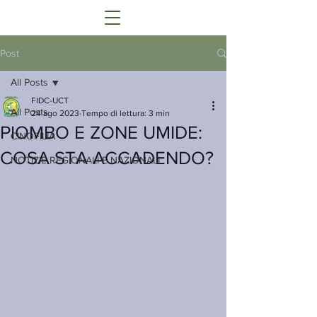
Post
All Posts
FIDC-UCT
All Posts
24 ago 2023
Tempo di lettura: 3 min
PIOMBO E ZONE UMIDE:
CINOFILIA
COSA STA ACCADENDO?
NOTIZIE REGIONALI E NAZIONALI