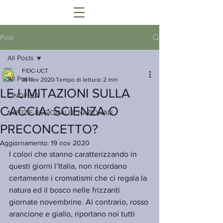
Post
All Posts
FIDC-UCT
All Posts
18 nov 2020
Tempo di lettura: 2 min
LE LIMITAZIONI SULLA
CINOFILIA
CACCIA: SCIENZA O
NOTIZIE REGIONALI E NAZIONALI
PRECONCETTO?
Aggiornamento:
19 nov 2020
I colori che stanno caratterizzando in 
questi giorni l’Italia, non ricordano 
certamente i cromatismi che ci regala la 
natura ed il bosco nelle frizzanti 
giornate novembrine. Al contrario, rosso 
arancione e giallo, riportano noi tutti 