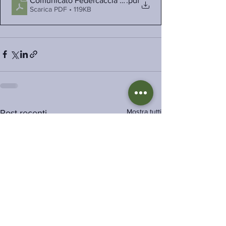
Comunicato Federcaccia Nazionale
.pdf
Scarica PDF • 119KB
Mostra tutti
Post recenti