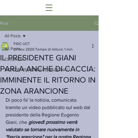
Post
All Posts
FIDC-UCT
All Posts
27 nov 2020
Tempo di lettura: 1 min
IL PRESIDENTE GIANI
CINOFILIA
PARLA ANCHE DI CACCIA:
NOTIZIE REGIONALI E NAZIONALI
IMMINENTE IL RITORNO IN
ZONA ARANCIONE
Di poco fa' la notizia, comunicata 
tramite un video pubblicato sul web dal 
presidente della Regione Eugenio 
Giani, che 
giovedì prossimo verrà 
valutato se tornare nuovamente in 
"fascia arancione" per la nostra Regione.