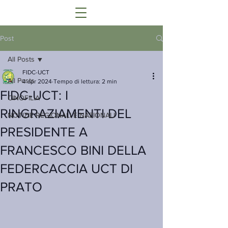
Post
All Posts
FIDC-UCT
All Posts
4 apr 2024
Tempo di lettura: 2 min
FIDC-UCT: I
CINOFILIA
RINGRAZIAMENTI DEL
NOTIZIE REGIONALI E NAZIONALI
PRESIDENTE A
FRANCESCO BINI DELLA
FEDERCACCIA UC T DI
PRATO