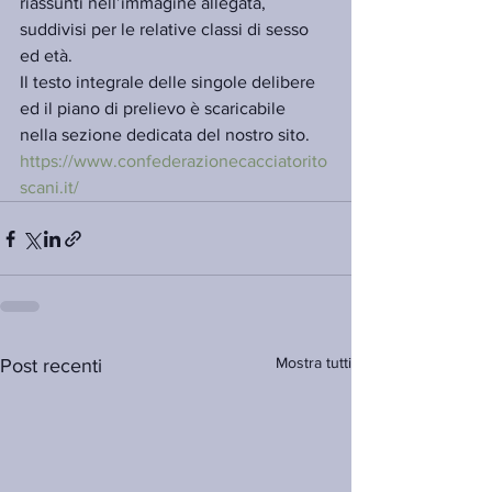
riassunti nell’immagine allegata, 
suddivisi per le relative classi di sesso 
ed età.
Il testo integrale delle singole delibere 
ed il piano di prelievo è scaricabile  
nella sezione dedicata del nostro sito. 
https://www.confederazionecacciatorito
scani.it/
Mostra tutti
Post recenti