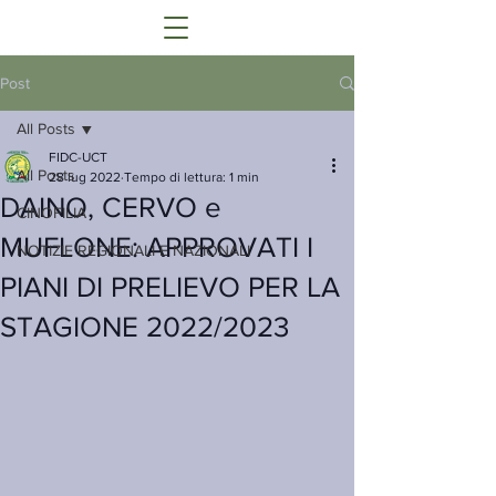
Post
All Posts
FIDC-UCT
All Posts
28 lug 2022
Tempo di lettura: 1 min
DAINO, CERVO e
CINOFILIA
MUFLONE: APPROVATI I
NOTIZIE REGIONALI E NAZIONALI
PIANI DI PRELIEVO PER LA
STAGIONE 2022/2023