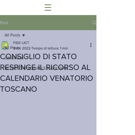
Post
All Posts
FIDC-UCT
All Posts
5 dic 2022
Tempo di lettura: 1 min
CONSIGLIO DI STATO
CINOFILIA
RESPINGE IL RICORSO AL
NOTIZIE REGIONALI E NAZIONALI
CALENDARIO VENATORIO
TOSCANO