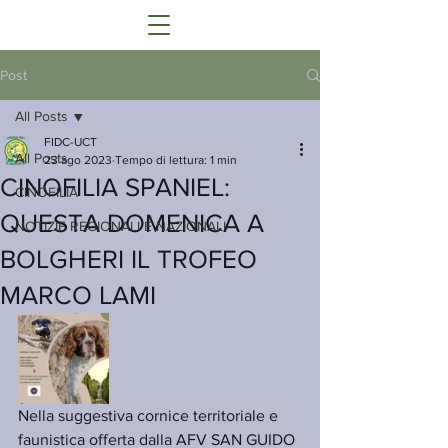
Post
All Posts
FIDC-UCT
All Posts
23 ago 2023
Tempo di lettura: 1 min
CINOFILIA SPANIEL:
CINOFILIA
QUESTA DOMENICA A
NOTIZIE REGIONALI E NAZIONALI
BOLGHERI IL TROFEO
MARCO LAMI
Nella suggestiva cornice territoriale e 
faunistica offerta dalla AFV SAN GUIDO 