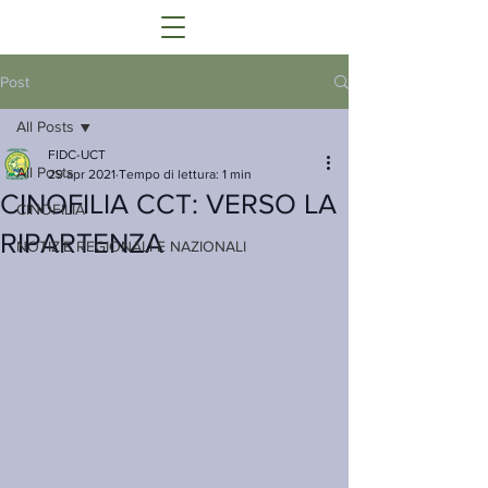
Post
All Posts
FIDC-UCT
All Posts
29 apr 2021
Tempo di lettura: 1 min
CINOFILIA CCT: VERSO LA
CINOFILIA
RIPARTENZA
NOTIZIE REGIONALI E NAZIONALI