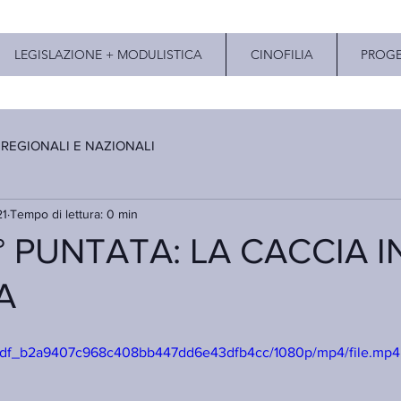
LEGISLAZIONE + MODULISTICA
CINOFILIA
PROGE
 REGIONALI E NAZIONALI
21
Tempo di lettura: 0 min
° PUNTATA: LA CACCIA I
A
fdf3df_b2a9407c968c408bb447dd6e43dfb4cc/1080p/mp4/file.mp4