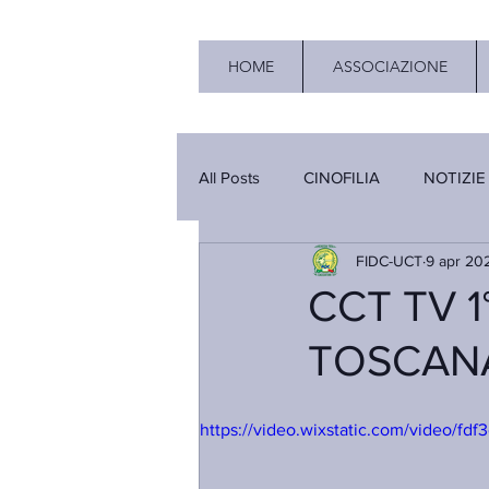
HOME
ASSOCIAZIONE
All Posts
CINOFILIA
NOTIZIE
FIDC-UCT
9 apr 20
CCT TV 1
TOSCAN
https://video.wixstatic.com/video/