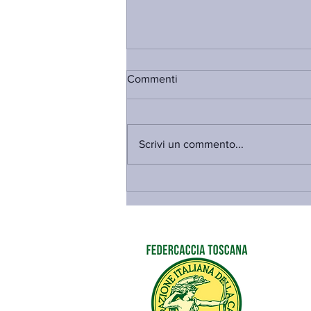
Commenti
Scrivi un commento...
PRE-APERTURA STAGIONE
VENATORIA 2026-27 E PIANI
DI PRELIEVO DEL CERVO NEI
COMPRENSORI A.C.A.T.E.R.:
PUBBLICATE LE DELIBERE