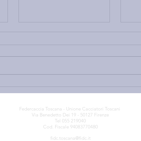
NUOVO PFVR, BASTA CON
GALL
LE MENZOGNE: ECCO COSA
RIB
C’È DI POSITIVO — GRAZIE
SUL
ALLE NOSTRE
NUO
Federcaccia Toscana - Unione Cacciatori Toscani
OSSERVAZIONI — E TUTTE
DI C
Via Benedetto Dei 19 - 50127 Firenze
LE CRITICITÀ CHE
CHE
Tel 055 219040
QUALCUNO CONTINUA A
Cod. Fiscale 94083770480
NEGARE
fidc.toscana@fidc.it