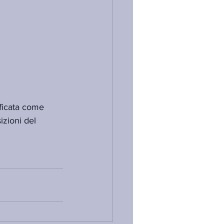
ficata come 
izioni del 