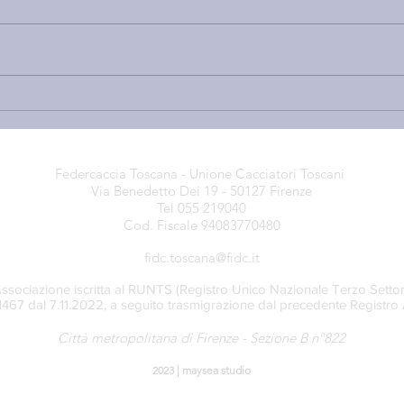
PRE-APERTURA STAGIONE
NUO
VENATORIA 2026-27 E PIANI
LE 
DI PRELIEVO DEL CERVO NEI
C’È 
COMPRENSORI A.C.A.T.E.R.:
ALL
Federcaccia Toscana - Unione Cacciatori Toscani
PUBBLICATE LE DELIBERE
OSS
Via Benedetto Dei 19 - 50127 Firenze
LE C
Tel 055 219040
QUA
Cod. Fiscale 94083770480
NEG
fidc.toscana@fidc.it
ssociazione iscritta al RUNTS (Registro Unico Nazionale Terzo Settor
71467 dal 7.11.2022, a seguito trasmigrazione dal precedente Registro 
Città metropolitana di Firenze - Sezione B n°822
2023 |
may
sea s
tudio