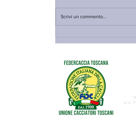
Scrivi un commento...
PFVR, SALVADORI: “PUR DI
NON RICONOSCERE IL
NOSTRO LAVORO, C’È CHI
ATTACCA FEDERCACCIA
TOSCANA-UCT E FINISCE
PER TIRARE LA VOLATA AL
MOVIMENTO 5 STELLE”
“A
al n. 