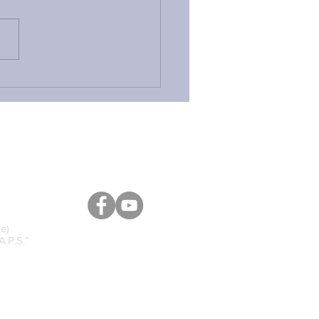
VO PFVR, BASTA CON
MENZOGNE: ECCO COSA
DI POSITIVO — GRAZIE
E NOSTRE
ERVAZIONI — E TUTTE
RITICITÀ CHE
LCUNO CONTINUA A
ARE
e)
A.P.S.”