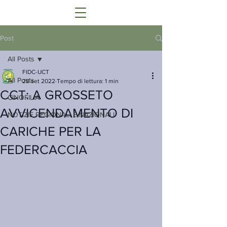
Post
All Posts
FIDC-UCT
All Posts
28 set 2022
Tempo di lettura: 1 min
CCT: A GROSSETO
CINOFILIA
AVVICENDAMENTO DI
NOTIZIE REGIONALI E NAZIONALI
CARICHE PER LA
FEDERCACCIA