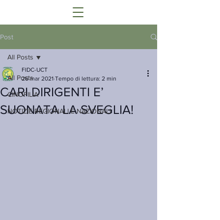
Post
All Posts
FIDC-UCT
All Posts
26 mar 2021
Tempo di lettura: 2 min
CARI DIRIGENTI E’
CINOFILIA
SUONATA LA SVEGLIA!
NOTIZIE REGIONALI E NAZIONALI