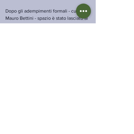
Dopo gli adempimenti formali - curati da 
Mauro Bettini - spazio è stato lasciato al 
dibattito, a dimostrazione dell'interesse 
sollevato tra i presenti dagli argomenti 
trattati.
Un’Assemblea che ha così segnato non 
solo un momento di confronto interno, 
ma soprattutto l’avvio di una riflessione 
concreta sul futuro della gestione della 
fauna stanziale, con l’obiettivo di 
costruire modelli moderni, sostenibili e 
capaci di produrre tutela ambientale e 
biodiversità, garantendo al tempo 
stesso soddisfazione per i cacciatori e 
per tutti quei volontari che 
quotidianamente si impegnano nella 
gestione.