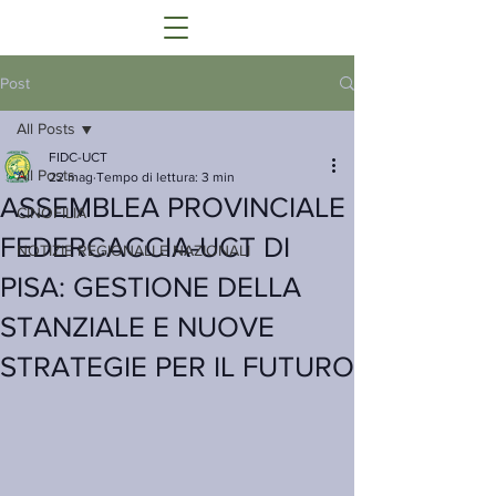
Post
All Posts
FIDC-UCT
All Posts
22 mag
Tempo di lettura: 3 min
ASSEMBLEA PROVINCIALE
CINOFILIA
FEDERCACCIA-UCT DI
NOTIZIE REGIONALI E NAZIONALI
PISA: GESTIONE DELLA
STANZIALE E NUOVE
STRATEGIE PER IL FUTURO