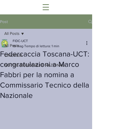
Post
All Posts
FIDC-UCT
All Posts
19 mag
Tempo di lettura: 1 min
Federcaccia Toscana-UCT:
CINOFILIA
congratulazioni a Marco
NOTIZIE REGIONALI E NAZIONALI
Fabbri per la nomina a
Commissario Tecnico della
Nazionale