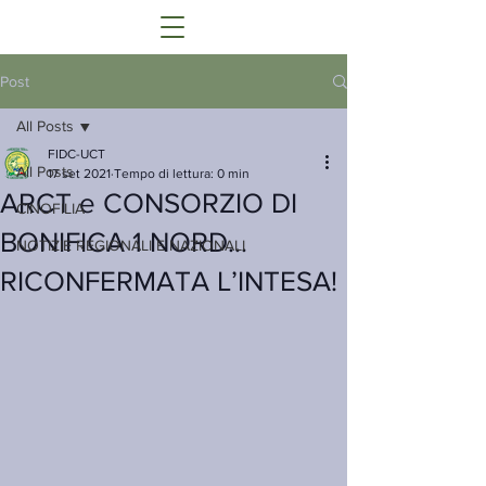
Post
All Posts
FIDC-UCT
All Posts
17 set 2021
Tempo di lettura: 0 min
ARCT e CONSORZIO DI
CINOFILIA
BONIFICA 1 NORD…
NOTIZIE REGIONALI E NAZIONALI
RICONFERMATA L’INTESA!