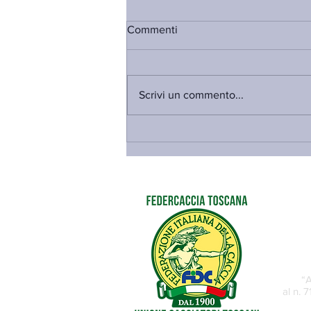
Commenti
Scrivi un commento...
PRE-APERTURA STAGIONE
VENATORIA 2026-27 E PIANI
DI PRELIEVO DEL CERVO NEI
COMPRENSORI A.C.A.T.E.R.:
PUBBLICATE LE DELIBERE
“A
al n. 