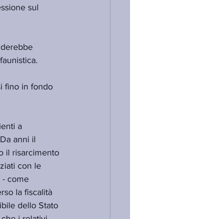
essione sul 
enderebbe 
aunistica.
 fino in fondo 
enti a 
Da anni il 
 il risarcimento 
iati con le 
o - come 
o la fiscalità 
bile dello Stato 
che i relativi 