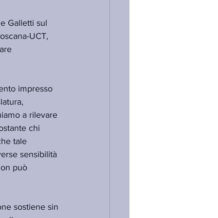
 Galletti sul 
Toscana-UCT, 
are 
mento impresso 
latura, 
uiamo a rilevare 
ostante chi 
che tale 
erse sensibilità 
non può 
ne sostiene sin 