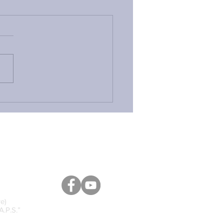
ETTI RIVENDICA IL
ALTONE A FIRMA M5S
L’APPROVAZIONE DEL
VO PFVR: ALLA FACCIA
HI CONTINUA A DIRE
 NULLA È CAMBIATO
e)
A.P.S.”