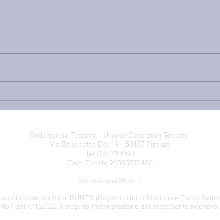
NUOVO PFVR, BASTA CON
GALL
LE MENZOGNE: ECCO COSA
RIB
C’È DI POSITIVO — GRAZIE
SUL
ALLE NOSTRE
NUO
Federcaccia Toscana - Unione Cacciatori Toscani
OSSERVAZIONI — E TUTTE
DI C
Via Benedetto Dei 19 - 50127 Firenze
LE CRITICITÀ CHE
CHE
Tel 055 219040
QUALCUNO CONTINUA A
Cod. Fiscale 94083770480
NEGARE
fidc.toscana@fidc.it
ssociazione iscritta al RUNTS (Registro Unico Nazionale Terzo Settor
71467 dal 7.11.2022, a seguito trasmigrazione dal precedente Registro 