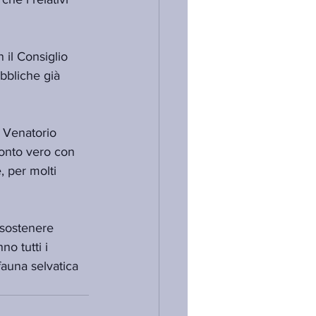
il Consiglio 
ubbliche già 
o Venatorio 
ronto vero con 
 per molti 
 sostenere 
o tutti i 
fauna selvatica 