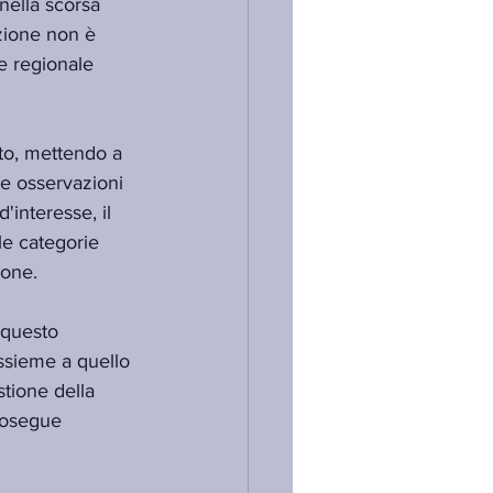
nella scorsa 
zione non è 
te regionale 
to, mettendo a 
e osservazioni 
'interesse, il 
le categorie 
ione.
 questo 
ssieme a quello 
tione della 
rosegue 