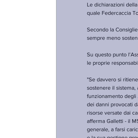
Le dichiarazioni della
quale Federcaccia To
Secondo la Consiglier
sempre meno sostenibi
Su questo punto l'Ass
le proprie responsabil
"Se davvero si ritiene
sostenere il sistema, 
funzionamento degli A
dei danni provocati d
risorse versate dai c
afferma Galletti - il
generale, a farsi cari
e la sua gestione prod