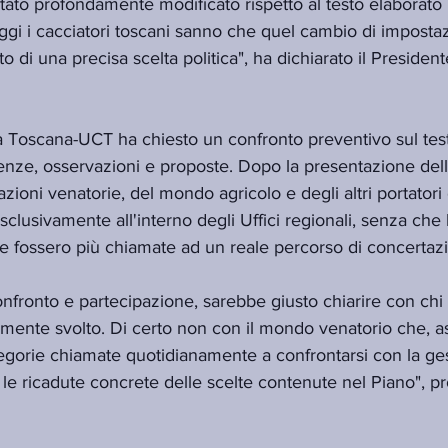
è stato profondamente modificato rispetto al testo elaborato 
ggi i cacciatori toscani sanno che quel cambio di imposta
to di una precisa scelta politica", ha dichiarato il Presiden
 Toscana-UCT ha chiesto un confronto preventivo sul tes
nze, osservazioni e proposte. Dopo la presentazione dell
zioni venatorie, del mondo agricolo e degli altri portatori d
clusivamente all'interno degli Uffici regionali, senza che 
e fossero più chiamate ad un reale percorso di concertaz
confronto e partecipazione, sarebbe giusto chiarire con chi
lmente svolto. Di certo non con il mondo venatorio che, a
tegorie chiamate quotidianamente a confrontarsi con la ges
 le ricadute concrete delle scelte contenute nel Piano", p