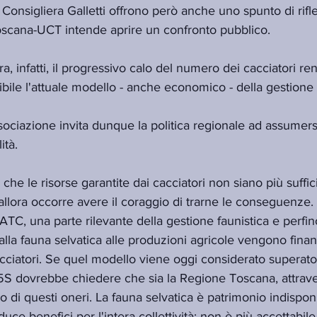
 Consigliera Galletti offrono però anche uno spunto di rifl
scana-UCT intende aprire un confronto pubblico.
a, infatti, il progressivo calo del numero dei cacciatori r
le l'attuale modello - anche economico - della gestione f
ociazione invita dunque la politica regionale ad assumersi
ità.
 che le risorse garantite dai cacciatori non siano più suffici
allora occorre avere il coraggio di trarne le conseguenze. 
TC, una parte rilevante della gestione faunistica e perfino
alla fauna selvatica alle produzioni agricole vengono finanz
acciatori. Se quel modello viene oggi considerato superat
 M5S dovrebbe chiedere che sia la Regione Toscana, attravers
co di questi oneri. La fauna selvatica è patrimonio indisponi
uce benefici per l'intera collettività: non è più accettabile 