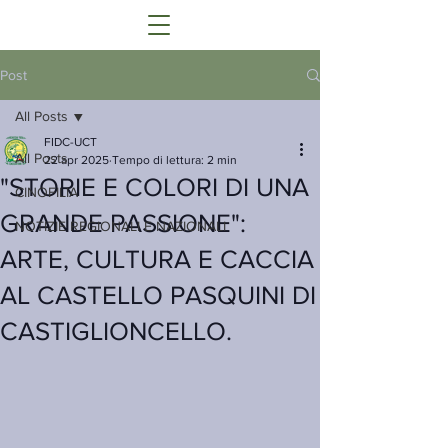
Post
All Posts
FIDC-UCT
All Posts
22 apr 2025
Tempo di lettura: 2 min
"STORIE E COLORI DI UNA
CINOFILIA
GRANDE PASSIONE":
NOTIZIE REGIONALI E NAZIONALI
ARTE, CULTURA E CACCIA
AL CASTELLO PASQUINI DI
CASTIGLIONCELLO.