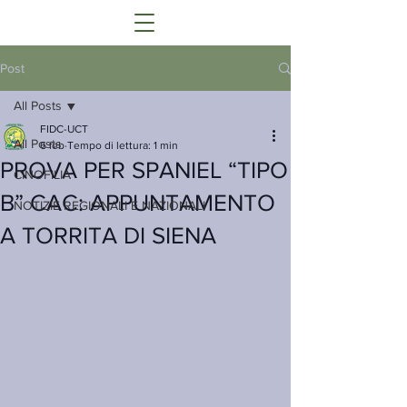
Post
All Posts
FIDC-UCT
All Posts
6 feb
Tempo di lettura: 1 min
PROVA PER SPANIEL “TIPO
CINOFILIA
B” CAC: APPUNTAMENTO
NOTIZIE REGIONALI E NAZIONALI
A TORRITA DI SIENA