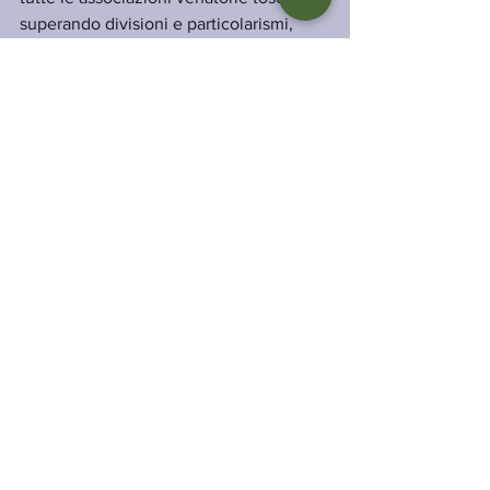
superando divisioni e particolarismi, 
promuovessero già dal prossimo 
autunno una grande giornata unitaria di 
riflessione e proposta. Un'occasione per 
affermare con chiarezza che il futuro 
della caccia passa dalla conservazione: 
non una resa alle istanze protezioniste, 
ma una risposta più forte, credibile e 
culturalmente avanzata.
Roberto Mazzoni della Stella
Francesco Santilli
26 giugno 2026