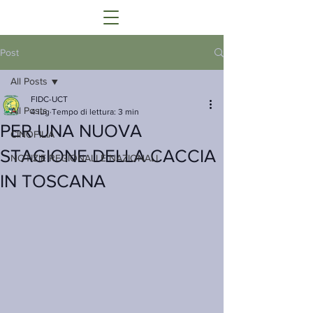
Post
All Posts
FIDC-UCT
All Posts
4 lug
Tempo di lettura: 3 min
PER UNA NUOVA
CINOFILIA
STAGIONE DELLA CACCIA
NOTIZIE REGIONALI E NAZIONALI
IN TOSCANA