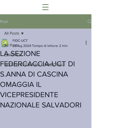
Post
All Posts
FIDC-UCT
All Posts
25 lug 2024
Tempo di lettura: 2 min
LA SEZIONE
CINOFILIA
FEDERCACCIA-UCT DI
NOTIZIE REGIONALI E NAZIONALI
S.ANNA DI CASCINA
OMAGGIA IL
VICEPRESIDENTE
NAZIONALE SALVADORI