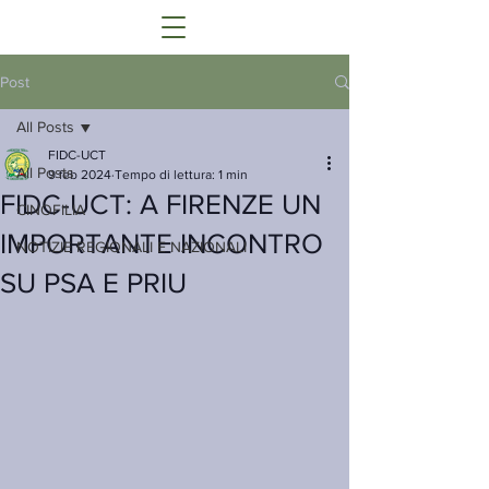
Post
All Posts
FIDC-UCT
All Posts
9 feb 2024
Tempo di lettura: 1 min
FIDC-UCT: A FIRENZE UN
CINOFILIA
IMPORTANTE INCONTRO
NOTIZIE REGIONALI E NAZIONALI
SU PSA E PRIU