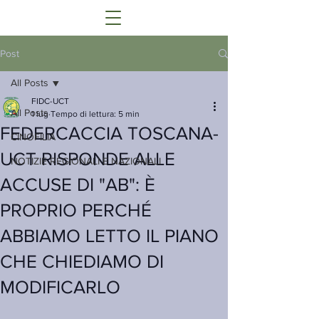
Post
All Posts
FIDC-UCT
All Posts
1 lug
Tempo di lettura: 5 min
FEDERCACCIA TOSCANA-
CINOFILIA
UCT RISPONDE ALLE
NOTIZIE REGIONALI E NAZIONALI
ACCUSE DI "AB": È
PROPRIO PERCHÉ
ABBIAMO LETTO IL PIANO
CHE CHIEDIAMO DI
MODIFICARLO