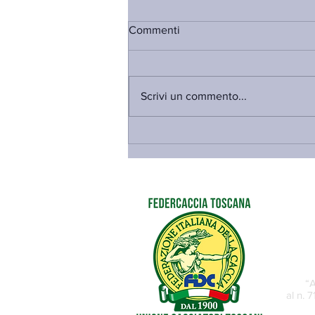
Commenti
Scrivi un commento...
PRE-APERTURA STAGIONE
VENATORIA 2026-27 E PIANI
DI PRELIEVO DEL CERVO NEI
COMPRENSORI A.C.A.T.E.R.:
PUBBLICATE LE DELIBERE
“A
al n. 