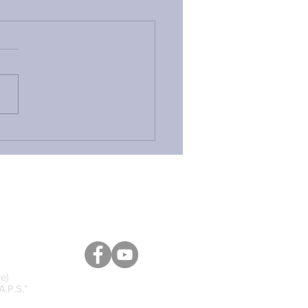
ETTI RIVENDICA IL
ALTONE A FIRMA M5S
L’APPROVAZIONE DEL
VO PFVR: ALLA FACCIA
HI CONTINUA A DIRE
 NULLA È CAMBIATO
e)
A.P.S.”