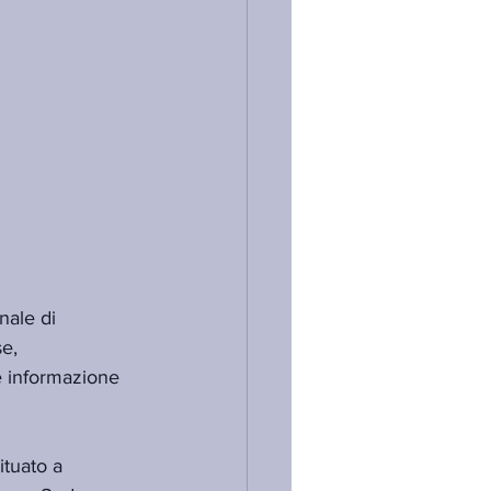
ale di 
e, 
 informazione 
ituato a 