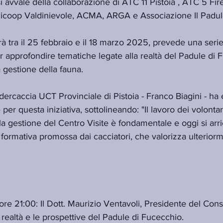
si avvale della collaborazione di ATC 11 Pistoia , ATC 5 Fi
coop Valdinievole, ACMA, ARGA e Associazione Il Padul
rà tra il 25 febbraio e il 18 marzo 2025, prevede una serie
er approfondire tematiche legate alla realtà del Padule di F
 gestione della fauna.
edercaccia UCT Provinciale di Pistoia - Franco Biagini - ha
er questa iniziativa, sottolineando: "Il lavoro dei volontar
la gestione del Centro Visite è fondamentale e oggi si arri
à formativa promossa dai cacciatori, che valorizza ulteriorm
ore 21:00: Il Dott. Maurizio Ventavoli, Presidente del Con
e realtà e le prospettive del Padule di Fucecchio.