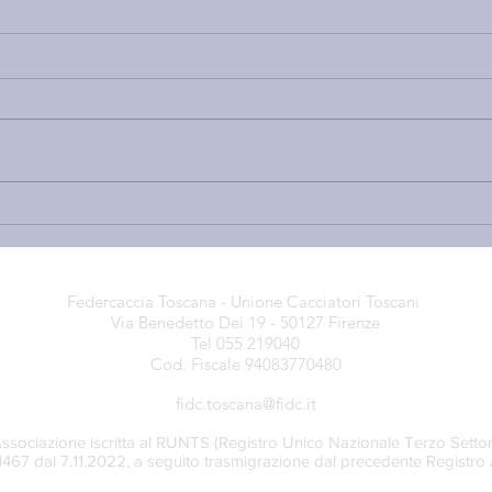
NUOVO PFVR, BASTA CON
GALL
LE MENZOGNE: ECCO COSA
RIB
C’È DI POSITIVO — GRAZIE
SUL
ALLE NOSTRE
NUO
Federcaccia Toscana - Unione Cacciatori Toscani
OSSERVAZIONI — E TUTTE
DI C
Via Benedetto Dei 19 - 50127 Firenze
LE CRITICITÀ CHE
CHE
Tel 055 219040
QUALCUNO CONTINUA A
Cod. Fiscale 94083770480
NEGARE
fidc.toscana@fidc.it
ssociazione iscritta al RUNTS (Registro Unico Nazionale Terzo Settor
71467 dal 7.11.2022, a seguito trasmigrazione dal precedente Registro 