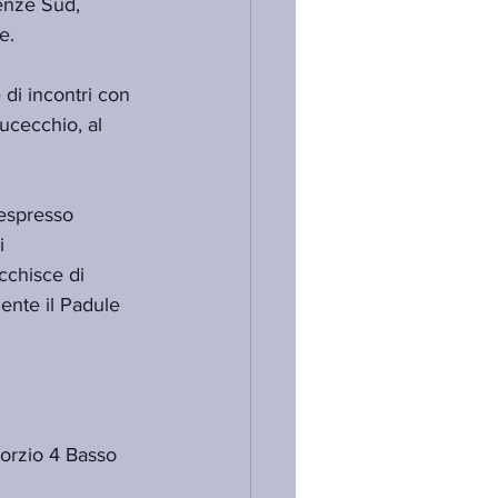
renze Sud, 
e.
 di incontri con 
ucecchio, al 
 espresso 
i 
cchisce di 
ente il Padule 
sorzio 4 Basso 