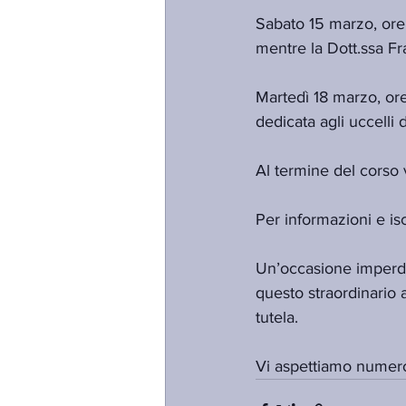
Sabato 15 marzo, ore 1
mentre la Dott.ssa Fra
Martedì 18 marzo, ore 
dedicata agli uccelli
Al termine del corso v
Per informazioni e is
Un’occasione imperdi
questo straordinario a
tutela. 
Vi aspettiamo numero