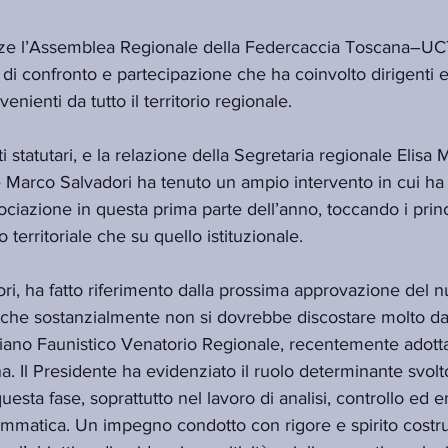
nze l’Assemblea Regionale della Federcaccia Toscana–UC
 confronto e partecipazione che ha coinvolto dirigenti e
enienti da tutto il territorio regionale.
tatutari, e la relazione della Segretaria regionale Elisa Ma
Marco Salvadori ha tenuto un ampio intervento in cui ha r
ociazione in questa prima parte dell’anno, toccando i princi
 territoriale che su quello istituzionale.
dori, ha fatto riferimento dalla prossima approvazione del 
 che sostanzialmente non si dovrebbe discostare molto da 
Piano Faunistico Venatorio Regionale, recentemente adotta
. Il Presidente ha evidenziato il ruolo determinante svolt
questa fase, soprattutto nel lavoro di analisi, controllo e
mmatica. Un impegno condotto con rigore e spirito costrutt