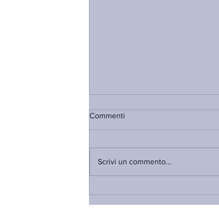
Commenti
Scrivi un commento...
PFVR, SALVADORI: “PUR DI
NON RICONOSCERE IL
NOSTRO LAVORO, C’È CHI