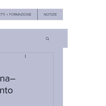
TTI + FORMAZIONE
NOTIZIE
ana–
unto