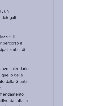
T, un 
 delegati 
zzei, il 
ipercorso il 
pali ambiti di 
nuovo calendario 
quello della 
to dalla Giunta 
o 
d emendamento 
ivo da tutta la 