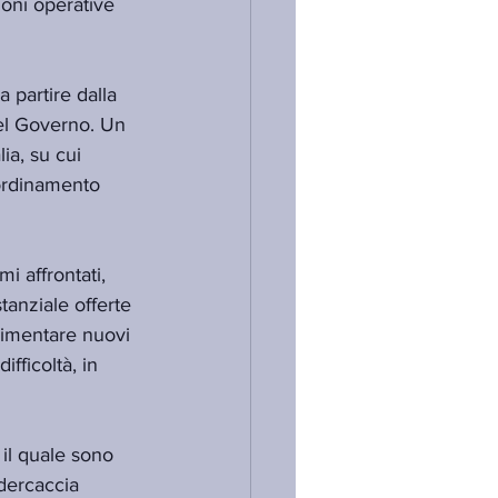
ioni operative 
 partire dalla 
del Governo. Un 
lia, su cui 
oordinamento 
i affrontati, 
tanziale offerte 
rimentare nuovi 
ifficoltà, in 
 il quale sono 
edercaccia 