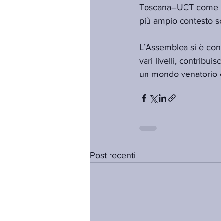
Toscana–UCT come inte
più ampio contesto so
L’Assemblea si è conc
vari livelli, contribu
un mondo venatorio co
Post recenti