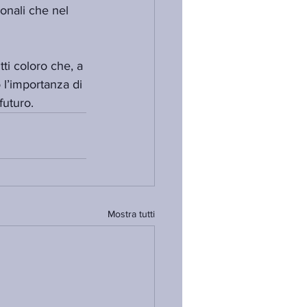
onali che nel 
ti coloro che, a 
 l’importanza di 
futuro.
Mostra tutti