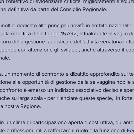
on l’obiettivo di evidenziare criticità, miglioramenti e soluz
ne definitiva da parte del Consiglio Regionale.
noltre dedicato alle principali novità in ambito nazionale, a
sulla modifica della Legge 157/92, attualmente al vaglio 
turo della gestione faunistica e dell’attività venatoria in Ita
guendo con attenzione gli sviluppi, anche attraverso il c
nale.
, un momento di confronto e dibattito approfondito sui tem
ione alle opportunità di gestione della selvaggina nobile s
 confronto è emerso un indirizzo associativo deciso a spe
che su larga scala - per rilanciare queste specie,  in forte d
lla nostra Regione.
 in un clima di partecipazione aperta e costruttiva, durante
e e riflessioni utili a rafforzare il ruolo e la funzione di F