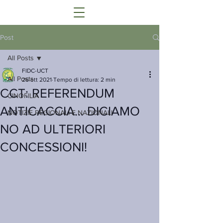
Post
All Posts
FIDC-UCT
All Posts
26 ott 2021
Tempo di lettura: 2 min
CCT: REFERENDUM
CINOFILIA
ANTICACCIA… DICIAMO
NOTIZIE REGIONALI E NAZIONALI
NO AD ULTERIORI
CONCESSIONI!