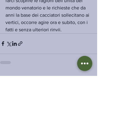
farci scoprire le ragioni dell’unità del 
mondo venatorio e le richieste che da 
anni la base dei cacciatori sollecitano ai 
vertici, occorre agire ora e subito, con i 
fatti e senza ulteriori rinvii.
Mostra tutti
Post recenti