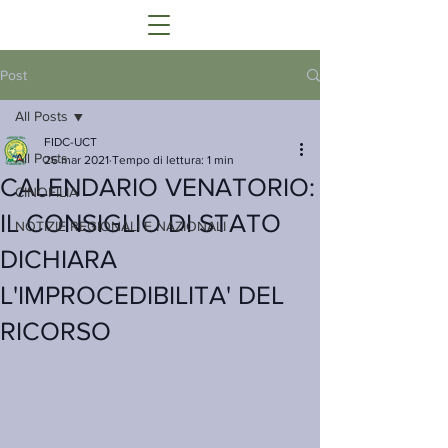
Post
All Posts
FIDC-UCT
All Posts
26 mar 2021
Tempo di lettura: 1 min
CALENDARIO VENATORIO:
CINOFILIA
IL CONSIGLIO DI STATO
NOTIZIE REGIONALI E NAZIONALI
DICHIARA
L'IMPROCEDIBILITA' DEL
RICORSO