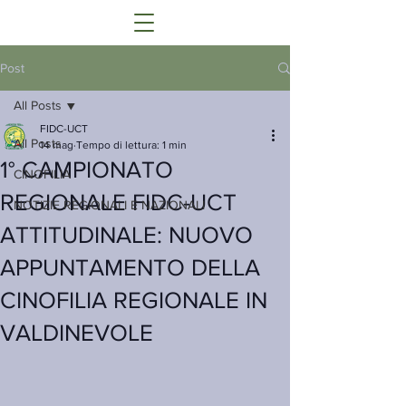
Post
All Posts
FIDC-UCT
All Posts
14 mag
Tempo di lettura: 1 min
1° CAMPIONATO
CINOFILIA
REGIONALE FIDC-UCT
NOTIZIE REGIONALI E NAZIONALI
ATTITUDINALE: NUOVO
APPUNTAMENTO DELLA
CINOFILIA REGIONALE IN
VALDINEVOLE